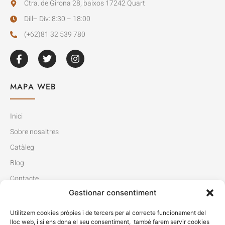
Ctra. de Girona 28, baixos 17242 Quart
Dill– Div: 8:30 – 18:00
(+62)81 32 539 780
MAPA WEB
Inici
Sobre nosaltres
Catàleg
Blog
Contacte
Gestionar consentiment
LEGAL
Utilitzem cookies pròpies i de tercers per al correcte funcionament del
lloc web, i si ens dona el seu consentiment, també farem servir cookies